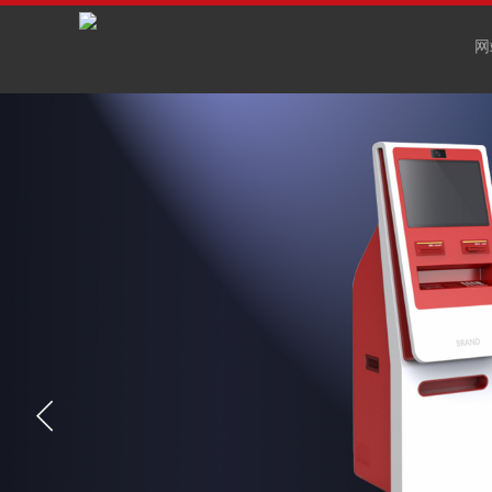
网
TEC
品现